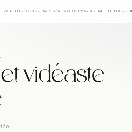
TÉ VISUELLE
RÉFÉRENCEMENT
RÉALISATIONS
MARIAGE
MÉTHODE
FAQ
CON
E
et vidéaste
e
utée