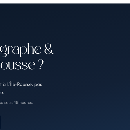
ographe &
Rousse ?
 à L'Île-Rousse, pas
e.
é sous 48 heures.