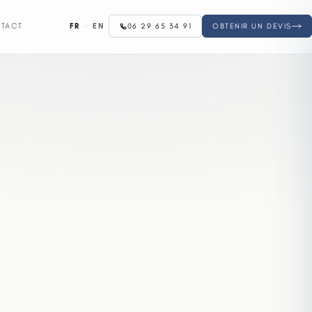
FR
·
EN
TACT
06 29 65 34 91
OBTENIR UN DEVIS