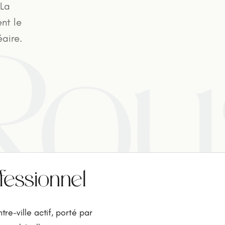
 La
nt le
aire.
-Ro
ofessionnel
e-ville actif, porté par