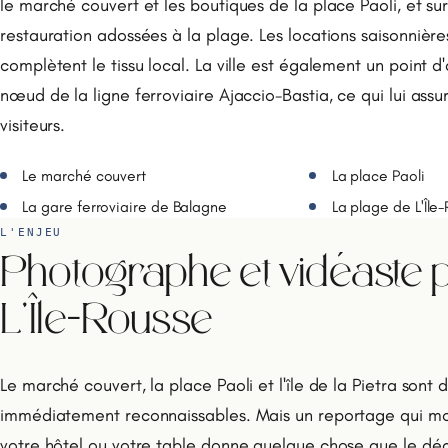
le marché couvert et les boutiques de la place Paoli, et sur
restauration adossées à la plage. Les locations saisonnières
complètent le tissu local. La ville est également un point d'
nœud de la ligne ferroviaire Ajaccio-Bastia, ce qui lui assur
visiteurs.
Le marché couvert
La place Paoli
La gare ferroviaire de Balagne
La plage de L'Île
L'ENJEU
Photographe et vidéaste p
L'Île-Rousse
Le marché couvert, la place Paoli et l'île de la Pietra sont 
immédiatement reconnaissables. Mais un reportage qui m
votre hôtel ou votre table donne quelque chose que le déc