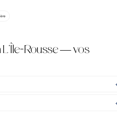
ère
 L'Île-Rousse — vos