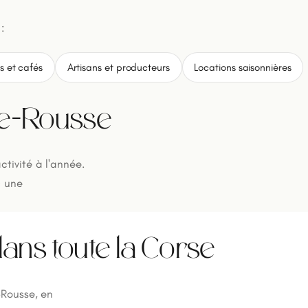
:
s et cafés
Artisans et producteurs
Locations saisonnières
Île-Rousse
tivité à l'année.
c une
ans toute la Corse
-Rousse, en