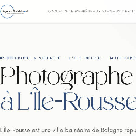
ACCUEIL
SITE WEB
RÉSEAUX SOCIAUX
IDENTI
PHOTOGRAPHE & VIDÉASTE · L'ÎLE-ROUSSE · HAUTE-CORS
Photographe 
à L'Île-Rouss
L'Île-Rousse est une ville balnéaire de Balagne rép