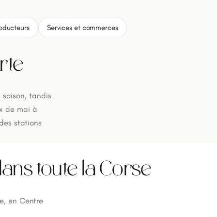
roducteurs
Services et commerces
rte
s saison, tandis
ux de mai à
des stations
ans toute la Corse
e, en Centre