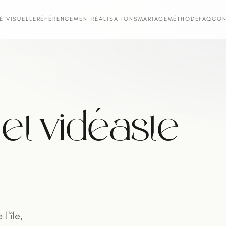
TÉ VISUELLE
RÉFÉRENCEMENT
RÉALISATIONS
MARIAGE
MÉTHODE
FAQ
CON
et vidéaste
l'île,