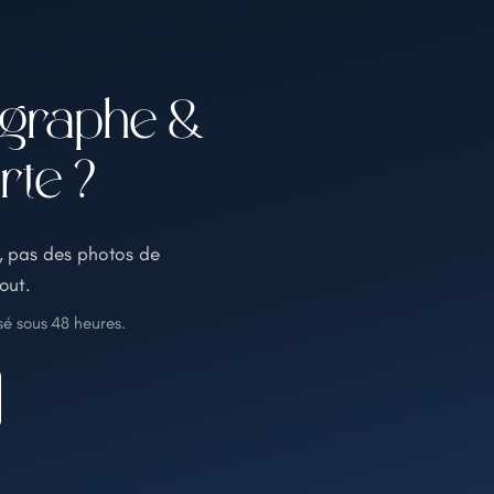
ographe &
rte ?
, pas des photos de
out.
é sous 48 heures.