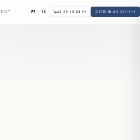
FR
·
EN
TACT
06 29 65 34 91
OBTENIR UN DEVIS