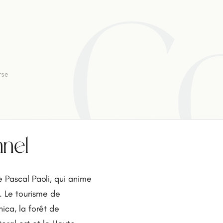
C
rse
nnel
 Pascal Paoli, qui anime
s. Le tourisme de
ica, la forêt de