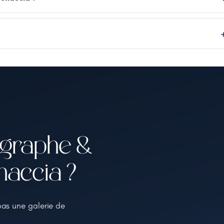
ographe &
naccia ?
pas une galerie de