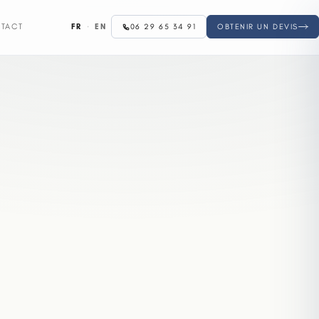
FR
·
EN
TACT
06 29 65 34 91
OBTENIR UN DEVIS