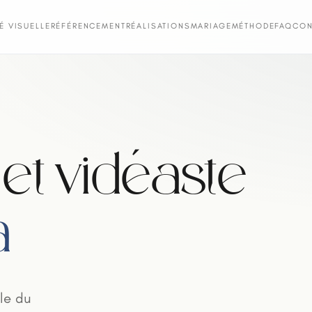
TÉ VISUELLE
RÉFÉRENCEMENT
RÉALISATIONS
MARIAGE
MÉTHODE
FAQ
CON
et vidéaste
a
le du