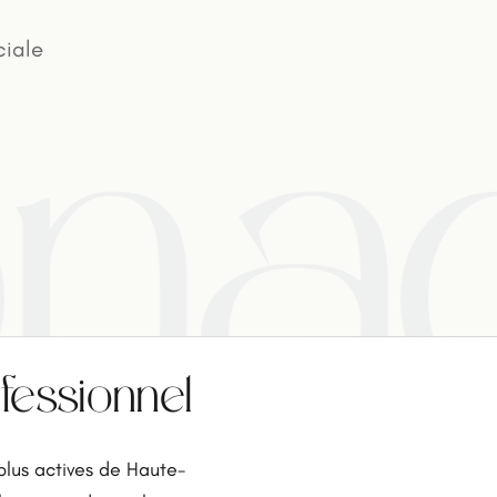
ciale
na
ofessionnel
plus actives de Haute-