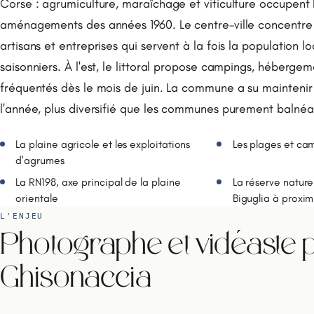
Corse : agrumiculture, maraîchage et viticulture occupent l
aménagements des années 1960. Le centre-ville concentre
artisans et entreprises qui servent à la fois la population lo
saisonniers. À l'est, le littoral propose campings, héberge
fréquentés dès le mois de juin. La commune a su maintenir
l'année, plus diversifié que les communes purement balnéair
La plaine agricole et les exploitations
Les plages et camp
d'agrumes
La RN198, axe principal de la plaine
La réserve nature
orientale
Biguglia à proxim
L'ENJEU
Photographe et vidéaste p
Ghisonaccia