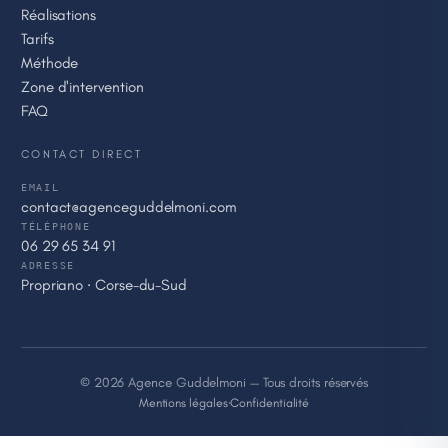
Réalisations
Tarifs
Méthode
Zone d'intervention
FAQ
CONTACT DIRECT
EMAIL
contact@agenceguddelmoni.com
TÉLÉPHONE
06 29 65 34 91
ADRESSE
Propriano · Corse-du-Sud
© 2026 Agence Guddelmoni — Tous droits réservés
Mentions légales
·
Confidentialité