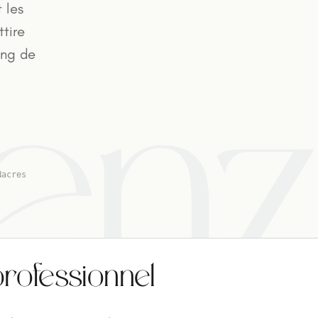
 les
tire
ong de
len
Nacres
professionnel