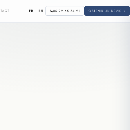
FR
·
EN
TACT
06 29 65 34 91
OBTENIR UN DEVIS