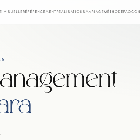
TÉ VISUELLE
RÉFÉRENCEMENT
RÉALISATIONS
MARIAGE
MÉTHODE
FAQ
CON
UD
management
ara
e