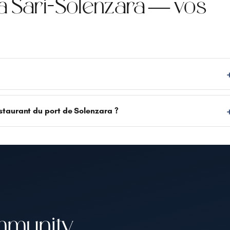
 Sari-Solenzara — vos
taurant du port de Solenzara ?
mmunity