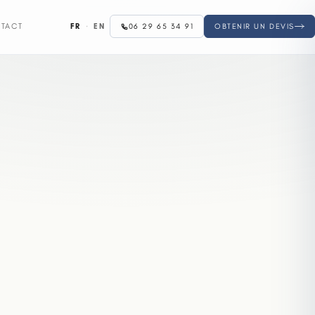
FR
·
EN
TACT
06 29 65 34 91
OBTENIR UN DEVIS