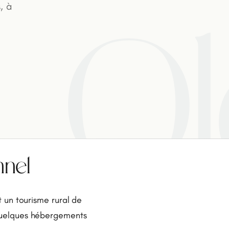
, à
Ol
nnel
et un tourisme rural de
 quelques hébergements