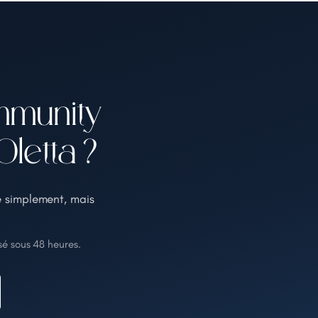
mmunity
letta ?
e simplement, mais
é sous 48 heures.