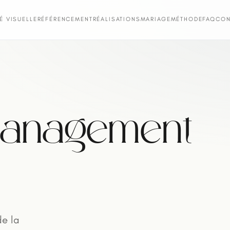
TÉ VISUELLE
RÉFÉRENCEMENT
RÉALISATIONS
MARIAGE
MÉTHODE
FAQ
CON
management
de la