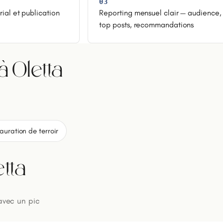
03
rial et publication
Reporting mensuel clair — audience,
top posts, recommandations
 Oletta
auration de terroir
tta
 avec un pic