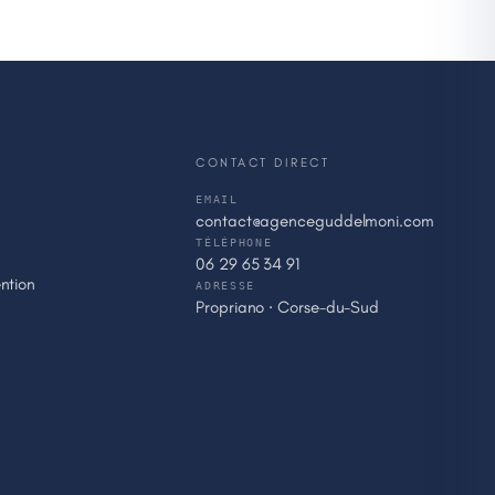
CONTACT DIRECT
EMAIL
contact@agenceguddelmoni.com
TÉLÉPHONE
06 29 65 34 91
ntion
ADRESSE
Propriano · Corse-du-Sud