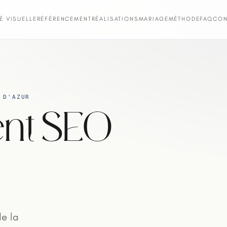
TÉ VISUELLE
RÉFÉRENCEMENT
RÉALISATIONS
MARIAGE
MÉTHODE
FAQ
CON
 D'AZUR
nt SEO
de la