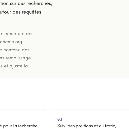
tion sur ces recherches,
autour des requêtes
te, structure des
 schema.org
 Le contenu des
ns remplissage.
s et ajuste la
03
é pour la recherche
Suivi des positions et du trafic,