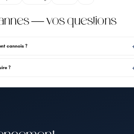
annes — vos questions
ent cannois ?
uire ?