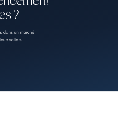
rencement
es ?
nes dans un marché
ique solide.