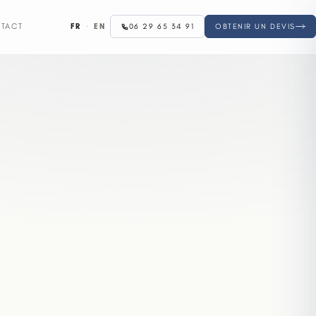
FR
·
EN
TACT
06 29 65 34 91
OBTENIR UN DEVIS