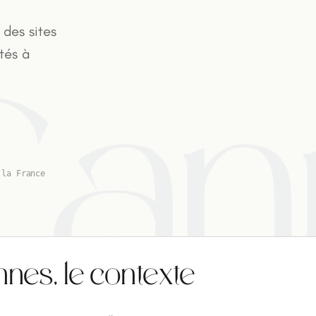
 des sites
tés à
Can
 la France
es, le contexte