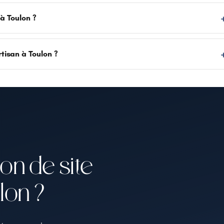
 à Toulon ?
tisan à Toulon ?
on de site
lon ?