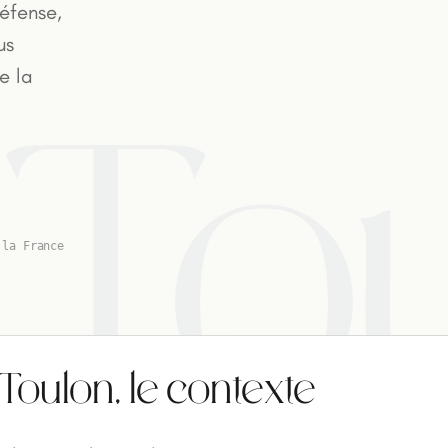
éfense,
us
e la
To
 la France
 Toulon, le contexte