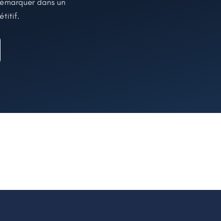
 démarquer dans un
itif.