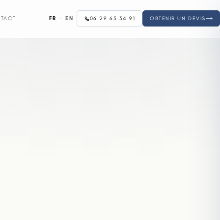
FR
·
EN
TACT
06 29 65 34 91
OBTENIR UN DEVIS