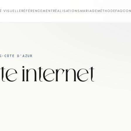
TÉ VISUELLE
RÉFÉRENCEMENT
RÉALISATIONS
MARIAGE
MÉTHODE
FAQ
CON
S-CÔTE D'AZUR
te internet