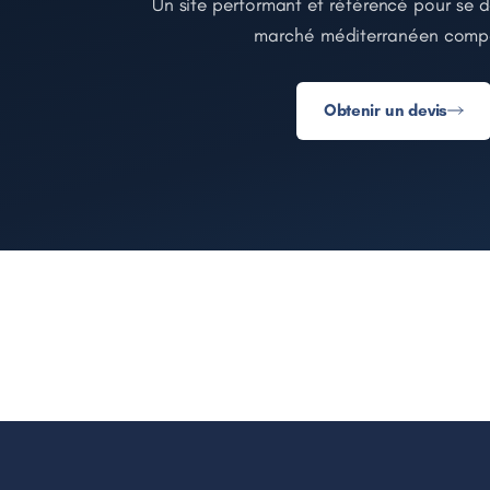
Un site performant et référencé pour se
marché méditerranéen compét
Obtenir un devis