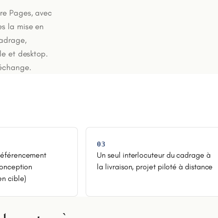
are Pages, avec
s la mise en
cadrage,
le et desktop.
 échange.
03
référencement
Un seul interlocuteur du cadrage à
conception
la livraison, projet piloté à distance
en cible)