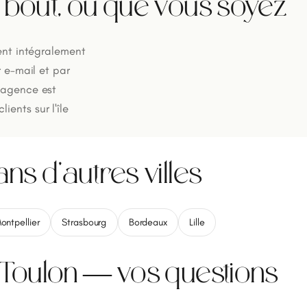
n bout, où que vous soyez
rent intégralement
r e-mail et par
L'agence est
ents sur l'île
ans d'autres villes
ontpellier
Strasbourg
Bordeaux
Lille
à Toulon — vos questions