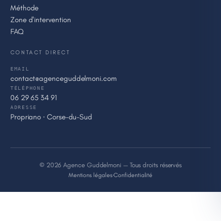
Méthode
Zone d'intervention
FAQ
CONTACT DIRECT
EMAIL
contact@agenceguddelmoni.com
TÉLÉPHONE
06 29 65 34 91
ADRESSE
Propriano · Corse-du-Sud
© 2026 Agence Guddelmoni — Tous droits réservés
Mentions légales
·
Confidentialité