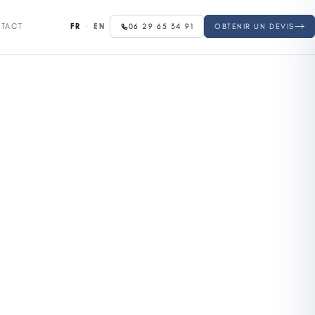
FR
·
EN
TACT
06 29 65 34 91
OBTENIR UN DEVIS