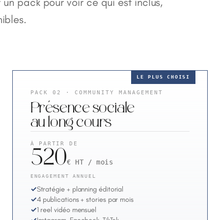
 un pack pour voir ce qui est inclus,
ibles.
LE PLUS CHOISI
PACK 02 · COMMUNITY MANAGEMENT
Présence sociale
au long cours
À PARTIR DE
520
€ HT / mois
ENGAGEMENT ANNUEL
✓
Stratégie + planning éditorial
✓
4 publications + stories par mois
✓
1 reel vidéo mensuel