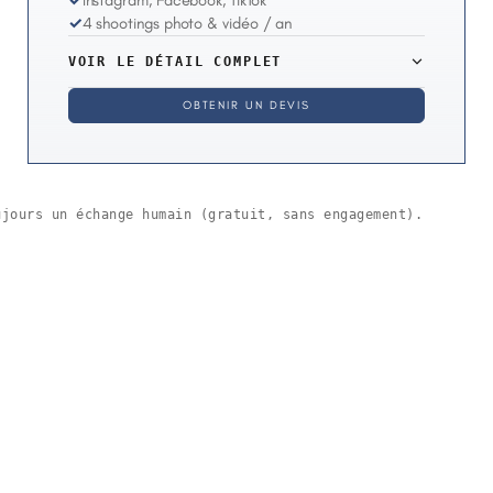
✓
Instagram, Facebook, TikTok
✓
4 shootings photo & vidéo / an
VOIR LE DÉTAIL COMPLET
OBTENIR UN DEVIS
ujours un échange humain (gratuit, sans engagement).