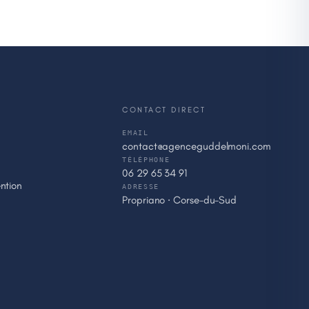
CONTACT DIRECT
EMAIL
contact@agenceguddelmoni.com
TÉLÉPHONE
06 29 65 34 91
ntion
ADRESSE
Propriano · Corse-du-Sud