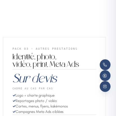
PACK 03 · AUTRES PRESTATIONS
Identité, photo,
vidéo, print, Meta Ads
Sur devis
CADRÉ AU CAS PAR CAS
✓
Logo + charte graphique
✓
Reportages photo / vidéo
✓
Cartes, menus, flyers, kakémonos
✓
Campagnes Meta Ads ciblées