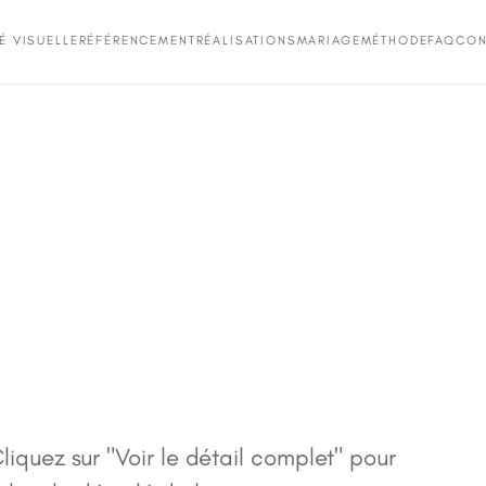
TÉ VISUELLE
RÉFÉRENCEMENT
RÉALISATIONS
MARIAGE
MÉTHODE
FAQ
CON
 Cliquez sur "Voir le détail complet" pour