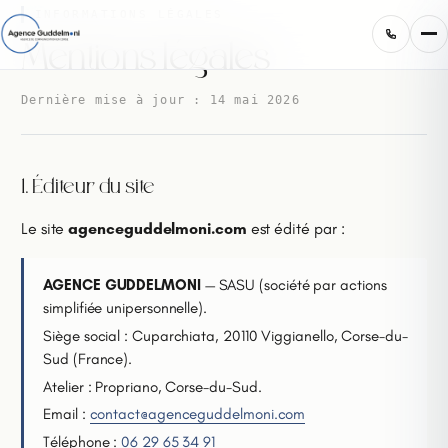
INFORMATIONS LÉGALES
Mentions légales
Dernière mise à jour : 14 mai 2026
1. Éditeur du site
Le site
agenceguddelmoni.com
est édité par :
AGENCE GUDDELMONI
— SASU (société par actions
simplifiée unipersonnelle).
Siège social : Cuparchiata, 20110 Viggianello, Corse-du-
Sud (France).
Atelier : Propriano, Corse-du-Sud.
Email :
contact@agenceguddelmoni.com
Téléphone :
06 29 65 34 91